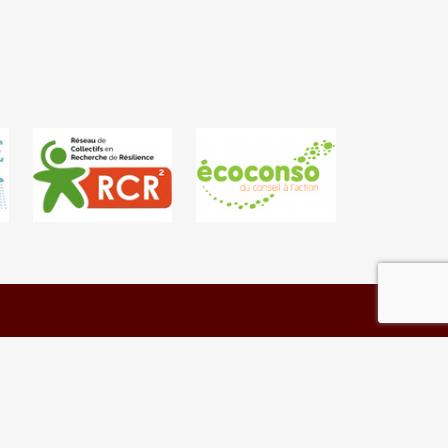
Contact Us
Convivial Planet // Chaussée de La Hulpe 311 // 1170
Watermael-Boitsfort // Belgium