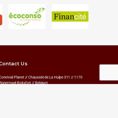
Contact Us
Convivial Planet // Chaussée de La Hulpe 311 // 1170
Watermael-Boitsfort // Belgium
Email-
info@convivialplanet.com
Phone: +32 473 75 0929
BE0895.548.936