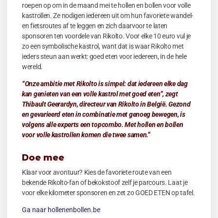
roepen op om in de maand mei te hollen en bollen voor volle
kastrollen. Ze nodigen iedereen uit om hun favoriete wandel-
en fietsroutes af te leggen en zich daarvoor te laten
sponsoren ten voordele van Rikolto. Voor elke 10 euro vul je
zo een symbolische kastrol, want dat is waar Rikolto met
ieders steun aan werkt: goed eten voor iedereen, in de hele
wereld.
“Onze ambitie met Rikolto is simpel: dat iedereen elke dag
kan genieten van een volle kastrol met goed eten”, zegt
Thibault Geerardyn, directeur van Rikolto in België. Gezond
en gevarieerd eten in combinatie met genoeg bewegen, is
volgens alle experts een topcombo. Met hollen en bollen
voor volle kastrollen komen die twee samen.”
Doe mee
Klaar voor avontuur? Kies de favoriete route van een
bekende Rikolto-fan of bekokstoof zelf je parcours. Laat je
voor elke kilometer sponsoren en zet zo GOED ETEN op tafel.
Ga naar hollenenbollen.be